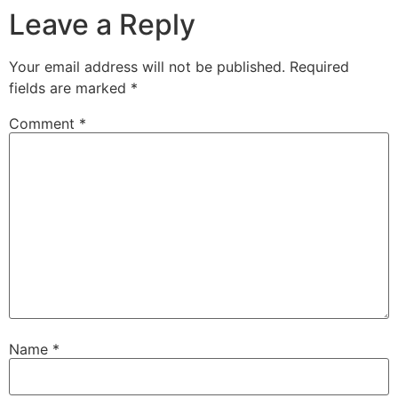
Leave a Reply
Your email address will not be published.
Required
fields are marked
*
Comment
*
Name
*