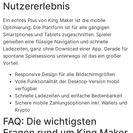
Nutzererlebnis
Ein echtes Plus von King Maker ist die mobile
Optimierung. Die Plattform ist für alle gängigen
Smartphones und Tablets zugeschnitten. Spieler
genießen eine flüssige Navigation und schnelle
Ladezeiten, ganz ohne Download einer App. Gerade für
spontane Spielsessions unterwegs ist das ein großer
Vorteil.
Responsive Design für alle Bildschirmgrößen
Volle Funktionalität der Desktop-Version mobil
verfügbar
Schnelle Ladezeiten und einfache Bedienbarkeit
Sichere mobile Zahlungsoptionen inkl. Wallets und
Krypto
FAQ: Die wichtigsten
Fragen rund um King Maker