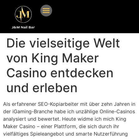
Die vielseitige Welt
von King Maker
Casino entdecken
und erleben
Als erfahrener SEO-Kopiarbeiter mit über zehn Jahren in
der iGaming-Branche habe ich unzählige Online-Casinos
analysiert und bewertet. Heute widme ich mich King
Maker Casino – einer Plattform, die sich durch ihr
vielfältiges Spieleangebot und smarte Nutzerführung