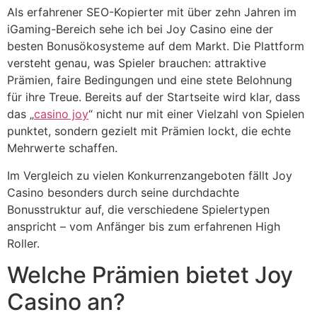
Als erfahrener SEO-Kopierter mit über zehn Jahren im
iGaming-Bereich sehe ich bei Joy Casino eine der
besten Bonusökosysteme auf dem Markt. Die Plattform
versteht genau, was Spieler brauchen: attraktive
Prämien, faire Bedingungen und eine stete Belohnung
für ihre Treue. Bereits auf der Startseite wird klar, dass
das „
casino joy
“ nicht nur mit einer Vielzahl von Spielen
punktet, sondern gezielt mit Prämien lockt, die echte
Mehrwerte schaffen.
Im Vergleich zu vielen Konkurrenzangeboten fällt Joy
Casino besonders durch seine durchdachte
Bonusstruktur auf, die verschiedene Spielertypen
anspricht – vom Anfänger bis zum erfahrenen High
Roller.
Welche Prämien bietet Joy
Casino an?