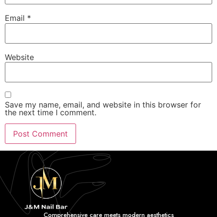
Email
*
Website
Save my name, email, and website in this browser for
the next time I comment.
Comprehensive care meets modern aesthetics