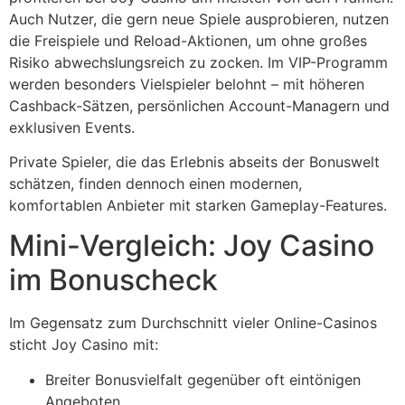
Auch Nutzer, die gern neue Spiele ausprobieren, nutzen
die Freispiele und Reload-Aktionen, um ohne großes
Risiko abwechslungsreich zu zocken. Im VIP-Programm
werden besonders Vielspieler belohnt – mit höheren
Cashback-Sätzen, persönlichen Account-Managern und
exklusiven Events.
Private Spieler, die das Erlebnis abseits der Bonuswelt
schätzen, finden dennoch einen modernen,
komfortablen Anbieter mit starken Gameplay-Features.
Mini-Vergleich: Joy Casino
im Bonuscheck
Im Gegensatz zum Durchschnitt vieler Online-Casinos
sticht Joy Casino mit:
Breiter Bonusvielfalt gegenüber oft eintönigen
Angeboten