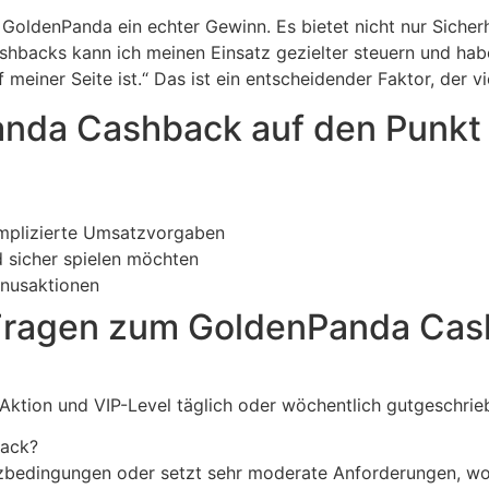
 GoldenPanda ein echter Gewinn. Es bietet nicht nur Sicherh
shbacks kann ich meinen Einsatz gezielter steuern und hab
 meiner Seite ist.“ Das ist ein entscheidender Faktor, der v
anda Cashback auf den Punkt
mplizierte Umsatzvorgaben
nd sicher spielen möchten
onusaktionen
e Fragen zum GoldenPanda Ca
ktion und VIP-Level täglich oder wöchentlich gutgeschrie
back?
bedingungen oder setzt sehr moderate Anforderungen, wod