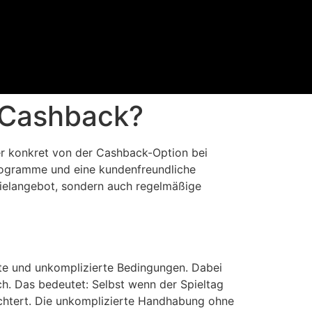
a Cashback?
er konkret von der Cashback-Option bei
programme und eine kundenfreundliche
 Spielangebot, sondern auch regelmäßige
nte und unkomplizierte Bedingungen. Dabei
ich. Das bedeutet: Selbst wenn der Spieltag
leichtert. Die unkomplizierte Handhabung ohne