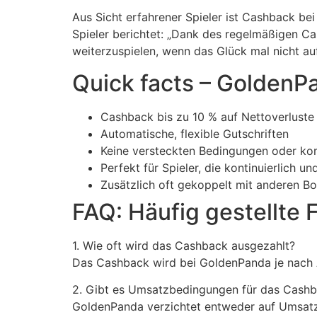
Aus Sicht erfahrener Spieler ist Cashback bei
Spieler berichtet: „Dank des regelmäßigen Ca
weiterzuspielen, wenn das Glück mal nicht auf
Quick facts – GoldenP
Cashback bis zu 10 % auf Nettoverluste
Automatische, flexible Gutschriften
Keine versteckten Bedingungen oder ko
Perfekt für Spieler, die kontinuierlich u
Zusätzlich oft gekoppelt mit anderen B
FAQ: Häufig gestellt
1. Wie oft wird das Cashback ausgezahlt?
Das Cashback wird bei GoldenPanda je nach A
2. Gibt es Umsatzbedingungen für das Cash
GoldenPanda verzichtet entweder auf Umsatz