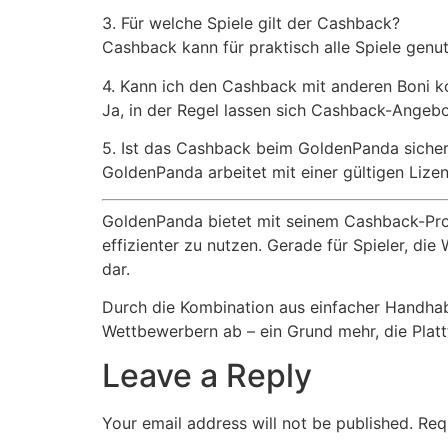
3. Für welche Spiele gilt der Cashback?
Cashback kann für praktisch alle Spiele gen
4. Kann ich den Cashback mit anderen Boni k
Ja, in der Regel lassen sich Cashback-Angebo
5. Ist das Cashback beim GoldenPanda siche
GoldenPanda arbeitet mit einer gültigen Liz
GoldenPanda bietet mit seinem Cashback-Progr
effizienter zu nutzen. Gerade für Spieler, di
dar.
Durch die Kombination aus einfacher Handhabu
Wettbewerbern ab – ein Grund mehr, die Platt
Leave a Reply
Your email address will not be published.
Req