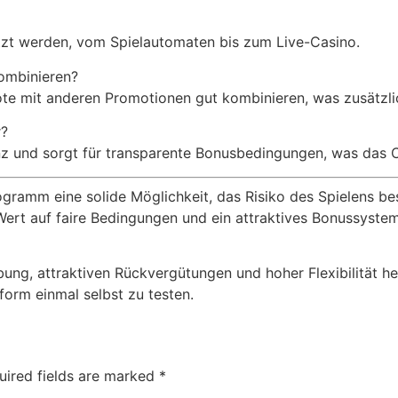
utzt werden, vom Spielautomaten bis zum Live-Casino.
ombinieren?
te mit anderen Promotionen gut kombinieren, was zusätzlic
r?
enz und sorgt für transparente Bonusbedingungen, was das 
amm eine solide Möglichkeit, das Risiko des Spielens bess
e Wert auf faire Bedingungen und ein attraktives Bonussystem
ng, attraktiven Rückvergütungen und hoher Flexibilität he
form einmal selbst zu testen.
uired fields are marked
*