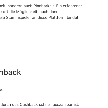
eit, sondern auch Planbarkeit. Ein erfahrener
e oft die Möglichkeit, auch dann
iele Stammspieler an diese Plattform bindet.
shback
ben.
urch das Cashback schnell auszahlbar ist.