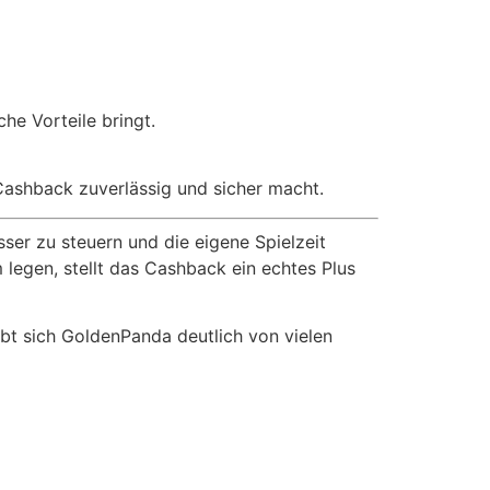
he Vorteile bringt.
Cashback zuverlässig und sicher macht.
er zu steuern und die eigene Spielzeit
 legen, stellt das Cashback ein echtes Plus
bt sich GoldenPanda deutlich von vielen