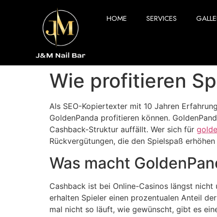
HOME
SERVICES
GALLE
Wie profitieren 
Als SEO-Kopiertexter mit 10 Jahren Erfahrung
GoldenPanda profitieren können. GoldenPanda
Cashback-Struktur auffällt. Wer sich für
golde
Rückvergütungen, die den Spielspaß erhöhen 
Was macht GoldenPan
Cashback ist bei Online-Casinos längst nich
erhalten Spieler einen prozentualen Anteil de
mal nicht so läuft, wie gewünscht, gibt es ei