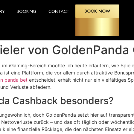
BOOK NOW
RY
BOOKING
CONTACT
Spieler von GoldenPand
 im iGaming-Bereich möchte ich heute erläutern, wie Spiel
 ist eine Plattform, die vor allem durch attraktive Bonus
n panda bet
entscheidet, erhält nicht nur ein vielfältiges
und Verluste abfedern.
da Cashback besonders?
t ungewöhnlich, doch GoldenPanda setzt hier auf transpare
r Nettoverluste zurück – und das oft täglich oder wöchentl
ne kleine finanzielle Rücklage, die den nächsten Einsatz er